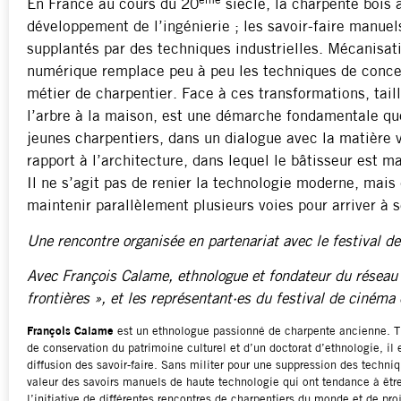
ème
En France au cours du 20
siècle, la charpente bois
développement de l’ingénierie ; les savoir-faire manuels
supplantés par des techniques industrielles. Mécanisa
numérique remplace peu à peu les techniques de concep
métier de charpentier. Face à ces transformations, tai
l’arbre à la maison, est une démarche fondamentale qu
jeunes charpentiers, dans un dialogue avec la matière vi
rapport à l’architecture, dans lequel le bâtisseur est m
Il ne s’agit pas de renier la technologie moderne, mais
maintenir parallèlement plusieurs voies pour arriver à s
Une rencontre organisée en partenariat avec le festival d
Avec François Calame, ethnologue et fondateur du réseau 
frontières », et
les représentant·es du festival de cinéma 
François Calame
est un ethnologue passionné de charpente ancienne. Ti
de conservation du patrimoine culturel et d’un doctorat d’ethnologie, il
diffusion des savoir-faire. Sans militer pour une suppression des techniq
valeur des savoirs manuels de haute technologie qui ont tendance à être 
l’initiative de différentes rencontres de charpentiers du monde et de pro