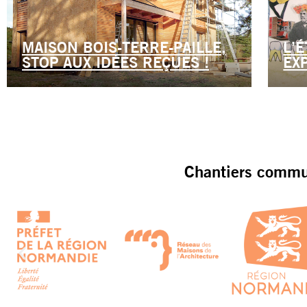
MAISON BOIS-TERRE-PAILLE,
L’
STOP AUX IDÉES REÇUES !
EX
Chantiers commun