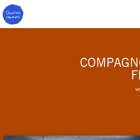
COMPAGN
F
v