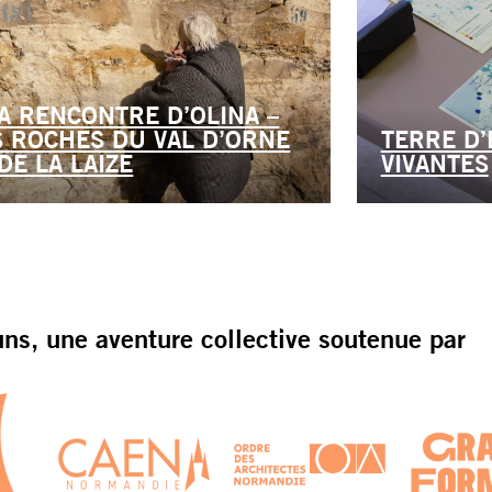
LA RENCONTRE D’OLINA –
S ROCHES DU VAL D’ORNE
TERRE D’
DE LA LAIZE
VIVANTES
s, une aventure collective soutenue par