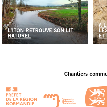
A 
L’ITON RETROUVE SON LIT
LE
NATUREL
ET 
Chantiers commun