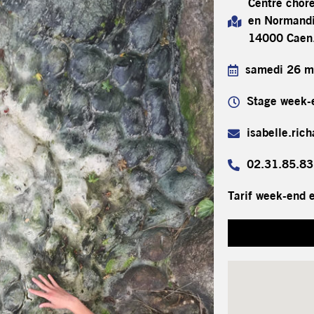
Centre chor
en Normandi
14000 Caen
samedi 26 m
Stage week-
isabelle.ric
02.31.85.83
Tarif week-end 