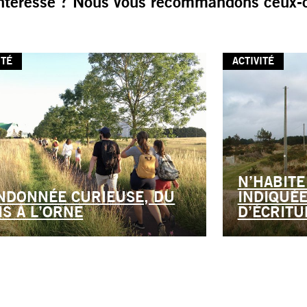
ntéresse ? Nous vous recommandons ceux-c
ITÉ
ACTIVITÉ
N’HABITE
NDONNÉE CURIEUSE, DU
INDIQUÉE
IS À L’ORNE
D’ÉCRITU