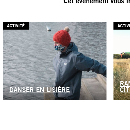
Cet événement vous i
ACTIVITÉ
ACTIV
RA
DANSER EN LISIÈRE
CIT