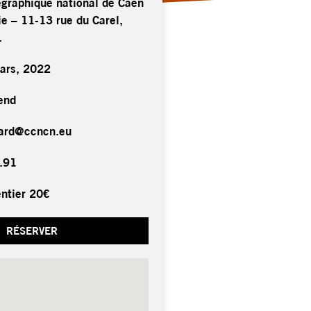
égraphique national de Caen
e – 11-13 rue du Carel,
.
ars, 2022
end
hard@ccncn.eu
.91
entier 20€
RÉSERVER