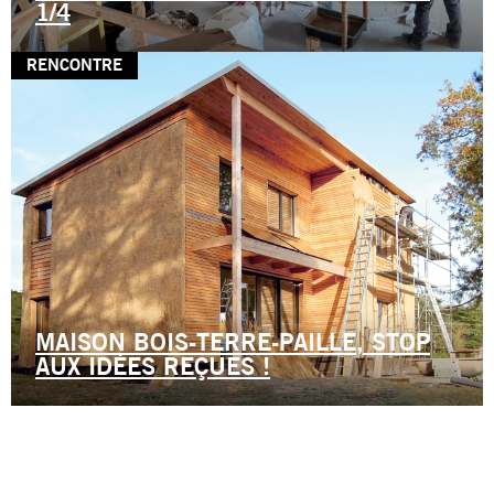
1/4
RENCONTRE
MAISON BOIS-TERRE-PAILLE, STOP
AUX IDÉES REÇUES !