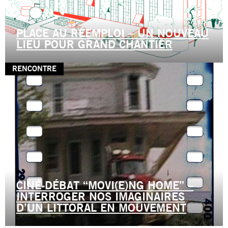
PLACE AU RÉEMPLOI – UN NOUVEAU
LIEU POUR GRAND CHANTIER
RENCONTRE
CINÉ-DÉBAT “MOVI(E)NG HOME” –
INTERROGER NOS IMAGINAIRES
D’UN LITTORAL EN MOUVEMENT