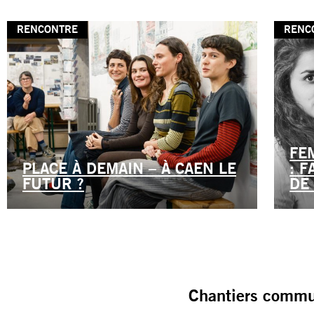
RENCONTRE
RENC
FE
PLACE À DEMAIN – À CAEN LE
: 
FUTUR ?
DE 
Chantiers commun