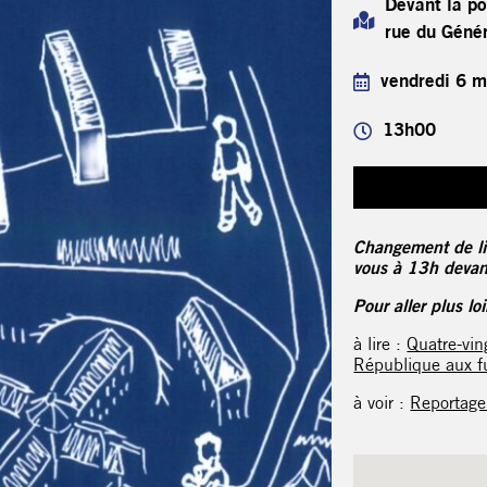
Devant la po
rue du Géné
vendredi 6 
13h00
Changement de lie
vous à 13h devant
Pour aller plus lo
à lire :
Quatre-vin
République aux fu
à voir :
Reportage