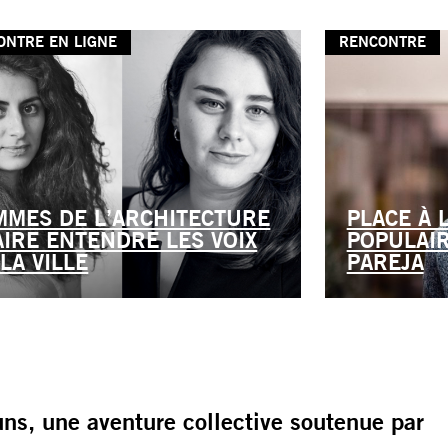
ONTRE EN LIGNE
RENCONTRE
MMES DE L’ARCHITECTURE
PLACE À 
FAIRE ENTENDRE LES VOIX
POPULAIR
LA VILLE
PAREJA
s, une aventure collective soutenue par