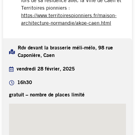
lors de sa résidence avec la Ville de Caen et
Territoires pionniers :
https://www.territoirespionniers.fr/maison-
architecture-normandie/akpe-caen.html
Rdv devant la brasserie méli-mélo, 98 rue
Caponière, Caen
vendredi 28 février, 2025
16h30
gratuit – nombre de places limité