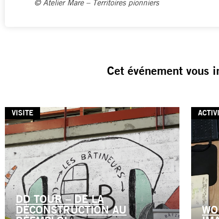
© Atelier Mare – Territoires pionniers
Cet événement vous i
VISITE
ACTIV
DD TOUR – DE LA
DÉCONSTRUCTION AU
WO