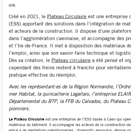
vie.
Créé en 2021, le
Plateau Circulaire
est une entreprise d
(ESS) apportant des solutions dans l’intégration de mat
et acteurs de la construction. Il dispose d’une platefor
dans l’agglomération caennaise, et accompagne des proj
et l’Ile-de-France. Il met à disposition des matériaux d
l’emploi, ainsi que son savoir-faire technique et logis
Dès sa création, le
Plateau circulaire
a été pensé et org
cependant des freins restent à franchir pour véritablem
pratique effective du réemploi.
Avec les représentant·es de la Région Normandie, l’Ordre
mer Habitat, la quincaillerie Legallais, l’entreprise ELA
Départemental du BTP, la FFB du Calvados, du Plateau Cir
pionniers.
Le Plateau Circulaire
est une entreprise de l’ESS basée à Caen qui opè
matériaux du bâtiment. Il accompagne les acteurs de la construction dan
grâce à de prestations opérationnelles : diagnostic ressource, dépose 