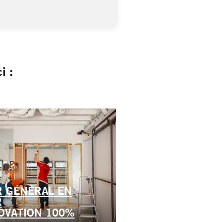
i :
R GÉNÉRAL EN
R
OVATION 100%