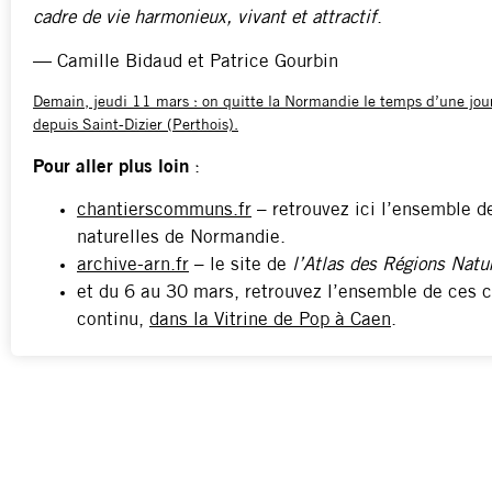
cadre de vie harmonieux, vivant et attractif
.
— Camille Bidaud et Patrice Gourbin
Demain, jeudi 11 mars : on quitte la Normandie le temps d’une jour
depuis Saint-Dizier (Perthois).
Pour aller plus loin
:
chantierscommuns.fr
– retrouvez ici l’ensemble d
naturelles de Normandie.
archive-arn.fr
– le site de
l’Atlas des Régions Natu
et du 6 au 30 mars, retrouvez l’ensemble de ces c
continu,
dans la Vitrine de Pop à Caen
.