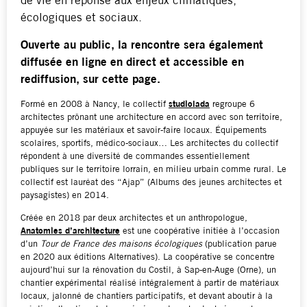
de vie en réponse aux enjeux climatiques,
écologiques et sociaux.
Ouverte au public, la rencontre sera également
diffusée en ligne en direct et accessible en
rediffusion, sur cette page.
Formé en 2008 à Nancy, le collectif
studiolada
regroupe 6
architectes prônant une architecture en accord avec son territoire,
appuyée sur les matériaux et savoir-faire locaux. Équipements
scolaires, sportifs, médico-sociaux… Les architectes du collectif
répondent à une diversité de commandes essentiellement
publiques sur le territoire lorrain, en milieu urbain comme rural. Le
collectif est lauréat des “Ajap” (Albums des jeunes architectes et
paysagistes) en 2014.
Créée en 2018 par deux architectes et un anthropologue,
Anatomies d’architecture
est une coopérative initiée à l’occasion
d’un
Tour de France des maisons écologiques
(publication parue
en 2020 aux éditions Alternatives). La coopérative se concentre
aujourd’hui sur la rénovation du Costil, à Sap-en-Auge (Orne), un
chantier expérimental réalisé intégralement à partir de matériaux
locaux, jalonné de chantiers participatifs, et devant aboutir à la