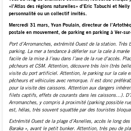
«l’Atlas des régions naturelles» d’Eric Tabuchi et Nel
personnalité ou un collectif invités.
Mercredi 31 mars, Yvan Poulain, directeur de l’Artothè
postale en mouvement, de parking en parking à Ver-sur
Port d’Arromanches, extrémité Ouest de la station. Très be
parking. La mer a tendance à déferler sur la cale à marée h
facile de la mise à l’eau dans l’axe de la rue d’accès. Pla
pêcheurs et CSM. Attention, découvre très loin (très belle
visite du port artificiel. Attention, le parking sur la cal
pêcheurs et véhicules avec remorque. Il est donc préférab
pour la visite des caissons. Attention aux dangers inhéren
filets captifs, effets de courants dans les caissons…). D’
Arromanches, y compris à proximité (parking possible rue 
est, hélas, très souvent squattée par des touristes blo
Extrémité Ouest de la plage d’Asnelles, accès le long des 
Baraka », avant le petit bunker. Attention, très peu de p