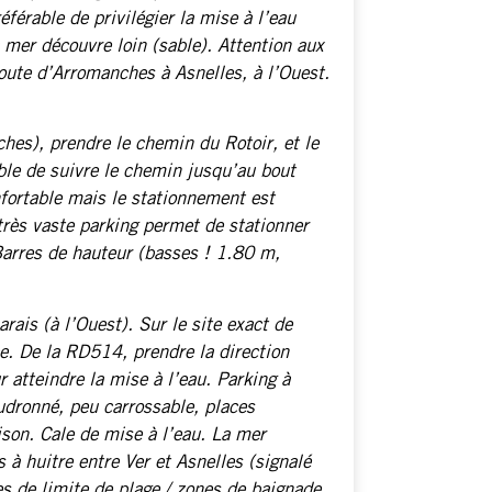
éférable de privilégier la mise à l’eau
 mer découvre loin (sable). Attention aux
 route d’Arromanches à Asnelles, à l’Ouest.
es), prendre le chemin du Rotoir, et le
able de suivre le chemin jusqu’au bout
nfortable mais le stationnement est
très vaste parking permet de stationner
arres de hauteur (basses ! 1.80 m,
rais (à l’Ouest). Sur le site exact de
ce. De la RD514, prendre la direction
atteindre la mise à l’eau. Parking à
udronné, peu carrossable, places
ison. Cale de mise à l’eau. La mer
 à huitre entre Ver et Asnelles (signalé
s de limite de plage / zones de baignade