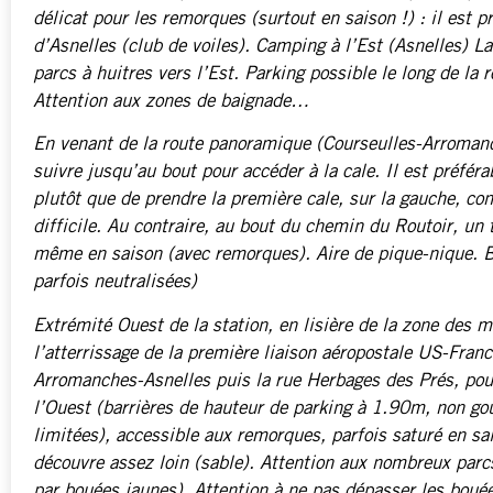
délicat pour les remorques (surtout en saison !) : il est pr
d’Asnelles (club de voiles). Camping à l’Est (Asnelles) La
parcs à huitres vers l’Est. Parking possible le long de la
Attention aux zones de baignade…
En venant de la route panoramique (Courseulles-Arromanch
suivre jusqu’au bout pour accéder à la cale. Il est préfér
plutôt que de prendre la première cale, sur la gauche, co
difficile. Au contraire, au bout du chemin du Routoir, un 
même en saison (avec remorques). Aire de pique-nique. B
parfois neutralisées)
Extrémité Ouest de la station, en lisière de la zone des ma
l’atterrissage de la première liaison aéropostale US-Fran
Arromanches-Asnelles puis la rue Herbages des Prés, pour 
l’Ouest (barrières de hauteur de parking à 1.90m, non go
limitées), accessible aux remorques, parfois saturé en sa
découvre assez loin (sable). Attention aux nombreux parcs
par bouées jaunes). Attention à ne pas dépasser les bouée