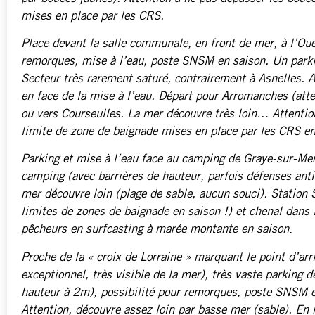
mises en place par les CRS.
Place devant la salle communale, en front de mer, à l’Oue
remorques, mise à l’eau, poste SNSM en saison. Un parking
Secteur très rarement saturé, contrairement à Asnelles. At
en face de la mise à l’eau. Départ pour Arromanches (atten
ou vers Courseulles. La mer découvre très loin… Attentio
limite de zone de baignade mises en place par les CRS en
Parking et mise à l’eau face au camping de Graye-sur-Mer
camping (avec barrières de hauteur, parfois défenses anti-
mer découvre loin (plage de sable, aucun souci). Station 
limites de zones de baignade en saison !) et chenal dans
pêcheurs en surfcasting à marée montante en saison
.
Proche de la « croix de Lorraine » marquant le point d’ar
exceptionnel, très visible de la mer), très vaste parking d
hauteur à 2m), possibilité pour remorques, poste SNSM e
Attention, découvre assez loin par basse mer (sable). En h