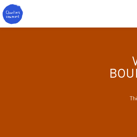
BOU
Thè