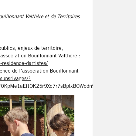
ouillonnant Valthère et de Territoires
blics, enjeux de territoire,
association Bouillonnant Valthère :
r-residence-dartistes/
ence de l’association Bouillonnant
munsrivages/?
0KpMe1aEftOK25r9Xc7r7sBplxBOWcdn9dLVUfs&_rdr