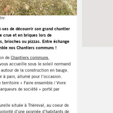
ère
x
·
ses de découvrir son grand chantier
re crue et en briques lors de
ns, brioches ou pizzas. Entre échange
emble nos Chantiers communs !
ion de
Chantiers communs
,
vous accueille sous le soleil normand
f autour de la construction en bauge.
r à pain, allumé pour l’occasion.
territoire « Faire ensemble / Vivre
marqueurs de société » porté par
urelle située à Thèreval, au coeur de
volonté d’une poignée d’habitants de