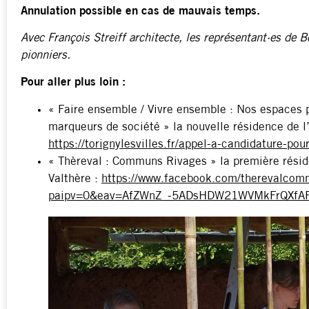
Annulation possible en cas de mauvais temps.
Avec François Streiff architecte, les représentant·es de
B
pionniers.
Pour aller plus loin :
« Faire ensemble / Vivre ensemble : Nos espaces pu
marqueurs de société » la nouvelle résidence de l’
https://torignylesvilles.fr/appel-a-candidature-pou
« Thèreval : Communs Rivages » la première résid
Valthère :
https://www.facebook.com/therevalcom
paipv=0&eav=AfZWnZ_-5ADsHDW21WVMkFrQXfAF