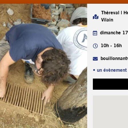
Thèreval | H
Vilain
dimanche 17
10h - 16h
bouillonnan
• un évènement à