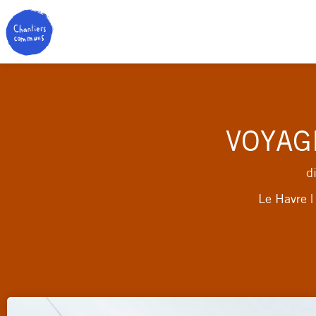
VOYAG
d
Le Havre |