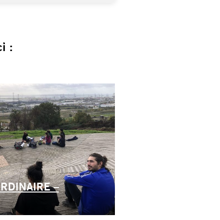
i :
RDINAIRE –