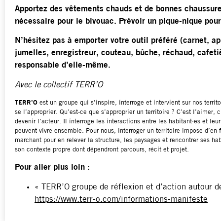
Appor­tez des vête­ments chauds et de bonnes chaus­sur
nécessaire pour le bivouac.
Prévoir un pique-nique pour
N’hésitez pas à emporter votre outil préféré (carnet, ap
jumelles, enregistreur, couteau, bûche, réchaud, cafet
responsable d’elle-même.
Avec le collectif TERR’O
TERR’O
est un groupe qui s’inspire, interroge et intervient sur nos territ
se l’approprier. Qu’est-ce que s’approprier un territoire ? C’est l’aimer, c’
devenir l’acteur. Il interroge les interactions entre les habitant·es et 
peuvent vivre ensemble. Pour nous, interroger un territoire impose d’en f
marchant pour en relever la structure, les paysages et rencontrer ses hab
son contexte propre dont dépendront parcours, récit et projet.
Pour aller plus loin :
« TERR’O groupe de réflexion et d’action autour de
https://www.terr-o.com/informations-manifeste