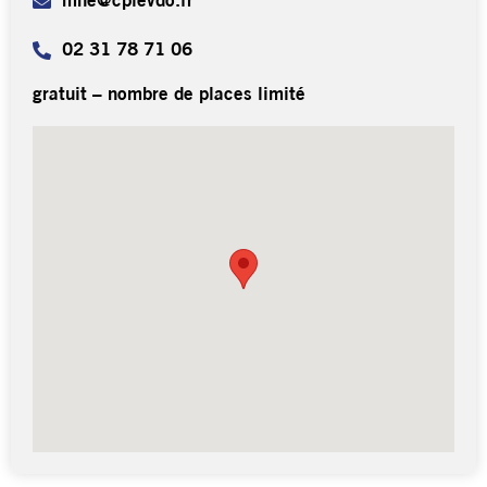
mne@cpievdo.fr
02 31 78 71 06
gratuit – nombre de places limité