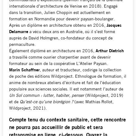
commissariats d’expositions (pavillon français de la Biennale
internationale d’architecture de Venise en 2018). Engagé
dans la transition, Julien Choppin est actuellement en
formation en Normandie pour devenir paysan-boulanger.
Après un diplôme en architecture obtenu en 2016,
Jacques
Delamarre
a vécu deux ans en Australie, où il s’est formé
auprès de David Holmgren, co-fondateur du concept de
permaculture.
Également diplômé en architecture en 2016,
Arthur Dietrich
a travaillé comme ouvrier charpentier avant de devenir
formateur au sein de la coopérative L’Atelier Paysan.
Marin Schaffner
, auteur et traducteur, codirige la collection
de poche des éditions Wildproject. Ethnologue de formation, il
anime de nombreux ateliers d’écriture et fait de l’éducation
populaire aux sciences sociales. Il est notamment l’auteur de
Un Sol commun : lutter, habiter, penser
(Wildproject, 2019)
et de
Qu’est-ce qu’une biorégion ?
(avec Mathias Rollot,
Wildproject, 2021).
Compte tenu du contexte sanitaire, cette rencontre
ne pourra pas accueillir de public et sera
retransmise en ligne, ci-dessous. Ouvrez la