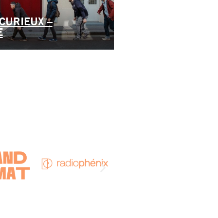
CURIEUX –
E