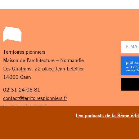
Territoires pionniers
Maison de l’architecture – Normandie
Les Quatrans, 22 place Jean Letellier
14000 Caen
02 31 24 06 81
contact@territoirespionniers.fr
territoirespionniers.fr
Les podcasts de la 8ème éditi
TERRITOIRES PIONNIERS © 2026