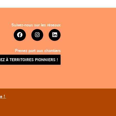
Suivez-nous sur les réseaux
Prenez part aux chantiers
EZ À TERRITOIRES PIONNIERS !
te !