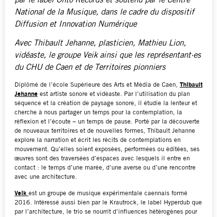
par le label Onto Records et soutenu par le Centre
National de la Musique, dans le cadre du dispositif
Diffusion et Innovation Numérique
Avec Thibault Jehanne, plasticien, Mathieu Lion,
vidéaste, le groupe Veik ainsi que
les représentant·es
du CHU de Caen et de Territoires pionniers
Diplômé de l’école Supérieure des Arts et Média de Caen,
Thibault
Jehanne
est artiste sonore et vidéaste. Par l’utilisation du plan
séquence et la création de paysage sonore, il étudie la lenteur et
cherche à nous partager un temps pour la contemplation, la
réflexion et l’écoute – un temps de pause. Porté par la découverte
de nouveaux territoires et de nouvelles formes, Thibault Jehanne
explore la narration et écrit les récits de contemplations en
mouvement. Qu’elles soient exposées, performées ou éditées, ses
œuvres sont des traversées d’espaces avec lesquels il entre en
contact : le temps d’une marée, d’une averse ou d’une rencontre
avec une architecture.
Veik
est un groupe de musique expérimentale caennais formé
2016. Intéressé aussi bien par le Krautrock, le label Hyperdub que
par l’architecture, le trio se nourrit d’influences hétérogènes pour