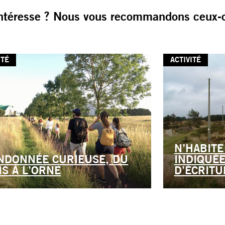
ntéresse ? Nous vous recommandons ceux-c
ITÉ
ACTIVITÉ
N’HABITE
NDONNÉE CURIEUSE, DU
INDIQUÉE
IS À L’ORNE
D’ÉCRITU