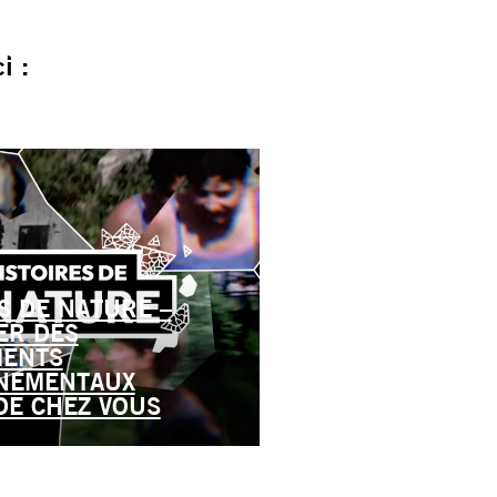
i :
S DE NATURE –
ER DES
ENTS
NEMENTAUX
DE CHEZ VOUS