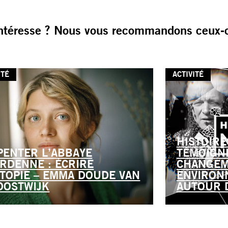
ntéresse ? Nous vous recommandons ceux-c
ITÉ
ACTIVITÉ
HISTOIRE
PENTER L’ABBAYE
TÉMOIGN
ARDENNE : ÉCRIRE
CHANGEM
UTOPIE – EMMA DOUDE VAN
ENVIRON
OOSTWIJK
AUTOUR 