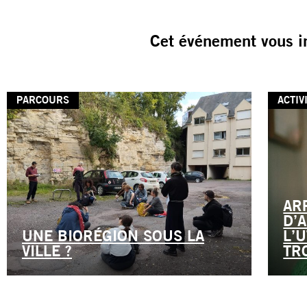
Cet événement vous i
PARCOURS
ACTIV
AR
D’
UNE BIORÉGION SOUS LA
L’
VILLE ?
TR