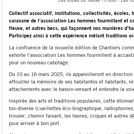
Les ondes du fleuve - Photo : Les h
Collectif associatif, institutions, collectivités, écoles,
caravane de l’association Les hommes fourmillent et co
fleuve, et autres becs, qui façonnent nos manières d’hab
Participez ainsi à cette expérience mêlant traditions o
La confluence de la nouvelle édition de Chantiers com
exhorte l’association Les hommes fourmillent à accastil
pour un nouveau cabotage.
Du 10 au 16 mars 2025, ils appareilleront en direction 
affouiller la mémoire de ses habitantes et habitants, re
attachements avec le bassin-versant et entendre la voix
Inspirée des arts et traditions populaires, cette étonna
bio-diverse (cueillettes éco-biographique, radiophonies
trouver, chemin faisant, les havres, criques et autres
pour arriver à bon port.