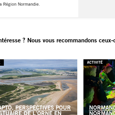
la Région Normandie.
ntéresse ? Nous vous recommandons ceux-c
E
ACTIVITÉ
APTO, PERSPECTIVES POUR
NORMAND
ESTUAIRE DE L’ORNE EN
NORMAND