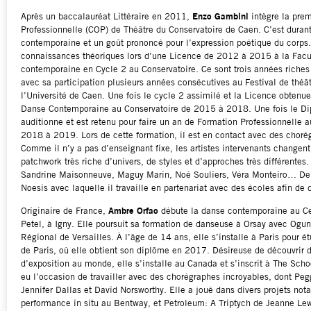
Après un baccalauréat Littéraire en 2011,
Enzo Gambini
intègre la prem
Professionnelle (COP) de Théâtre du Conservatoire de Caen. C’est dura
contemporaine et un goût prononcé pour l’expression poétique du corps. S
connaissances théoriques lors d’une Licence de 2012 à 2015 à la Facult
contemporaine en Cycle 2 au Conservatoire. Ce sont trois années riche
avec sa participation plusieurs années consécutives au Festival de théâ
l’Université de Caen. Une fois le cycle 2 assimilé et la Licence obtenu
Danse Contemporaine au Conservatoire de 2015 à 2018. Une fois le Di
auditionne et est retenu pour faire un an de Formation Professionnelle
2018 à 2019. Lors de cette formation, il est en contact avec des choré
Comme il n’y a pas d’enseignant fixe, les artistes intervenants changen
patchwork très riche d’univers, de styles et d’approches très différentes
Sandrine Maisonneuve, Maguy Marin, Noé Souliers, Véra Monteiro… Depu
Noesis avec laquelle il travaille en partenariat avec des écoles afin de
Originaire de France,
Ambre Orfao
débute la danse contemporaine au Ce
Petel, à Igny. Elle poursuit sa formation de danseuse à Orsay avec Og
Régional de Versailles. À l’âge de 14 ans, elle s’installe à Paris pour
de Paris, où elle obtient son diplôme en 2017. Désireuse de découvrir 
d’exposition au monde, elle s’installe au Canada et s’inscrit à The Scho
eu l’occasion de travailler avec des chorégraphes incroyables, dont Pe
Jennifer Dallas et David Norsworthy. Elle a joué dans divers projets n
performance in situ au Bentway, et Petroleum: A Triptych de Jeanne Lewi