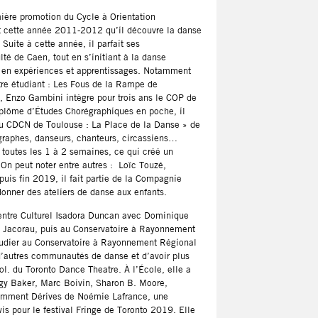
ière promotion du Cycle à Orientation
nt cette année 2011-2012 qu’il découvre la danse
uite à cette année, il parfait ses
é de Caen, tout en s’initiant à la danse
s en expériences et apprentissages. Notamment
tre étudiant : Les Fous de la Rampe de
e, Enzo Gambini intègre pour trois ans le COP de
plôme d’Études Chorégraphiques en poche, il
 au CDCN de Toulouse : La Place de la Danse » de
graphes, danseurs, chanteurs, circassiens…
t toutes les 1 à 2 semaines, ce qui créé un
. On peut noter entre autres : Loïc Touzé,
is fin 2019, il fait partie de la Compagnie
 donner des ateliers de danse aux enfants.
ntre Culturel Isadora Duncan avec Dominique
un Jacorau, puis au Conservatoire à Rayonnement
 étudier au Conservatoire à Rayonnement Régional
d’autres communautés de danse et d’avoir plus
ol. du Toronto Dance Theatre. À l’École, elle a
ggy Baker, Marc Boivin, Sharon B. Moore,
otamment Dérives de Noémie Lafrance, une
s pour le festival Fringe de Toronto 2019. Elle