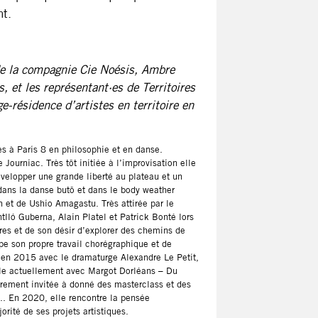
t.
 de la compagnie Cie Noésis, Ambre
 et les représentant·es de Territoires
e-résidence d’artistes en territoire en
es à Paris 8 en philosophie et en danse.
Journiac. Très tôt initiée à l’improvisation elle
velopper une grande liberté au plateau et un
 dans la danse butô et dans le body weather
et de Ushio Amagastu. Très attirée par le
lló Guberna, Alain Platel et Patrick Bonté lors
res et de son désir d’explorer des chemins de
pe son propre travail chorégraphique et de
 en 2015 avec le dramaturge Alexandre Le Petit,
ille actuellement avec Margot Dorléans – Du
ièrement invitée à donné des masterclass et des
.. En 2020, elle rencontre la pensée
orité de ses projets artistiques.