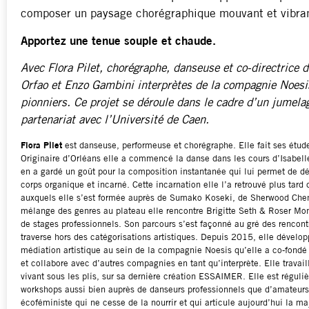
composer un paysage chorégraphique mouvant et vibran
Appor­tez une tenue souple et chaude.
Avec Flora Pilet, chorégraphe, danseuse et co-directrice
Orfao et Enzo Gambini interprètes de la compagnie Noesis,
pionniers.
Ce projet se déroule dans le cadre d’un jumelag
partenariat avec l’Université de Caen.
Flora Pilet
est danseuse, performeuse et chorégraphe. Elle fait ses étud
Originaire d’Orléans elle a commencé la danse dans les cours d’Isabelle 
en a gardé un goût pour la composition instantanée qui lui permet de dé
corps organique et incarné. Cette incarnation elle l’a retrouvé plus tard
auxquels elle s’est formée auprès de Sumako Koseki, de Sherwood Chen 
mélange des genres au plateau elle rencontre Brigitte Seth & Roser Mont
de stages professionnels. Son parcours s’est façonné au gré des rencont
traverse hors des catégorisations artistiques. Depuis 2015, elle dévelop
médiation artistique au sein de la compagnie Noesis qu’elle a co-fondé
et collabore avec d’autres compagnies en tant qu’interprète. Elle trava
vivant sous les plis, sur sa dernière création ESSAIMER. Elle est régul
workshops aussi bien auprès de danseurs professionnels que d’amateurs
écoféministe qui ne cesse de la nourrir et qui articule aujourd’hui la maj