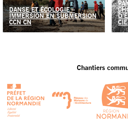
PA
DANSE ET ÉCOLOGIE –
CH
IMMERSION EN SUBMERSION
D’
CCN CN
CI
Chantiers commun