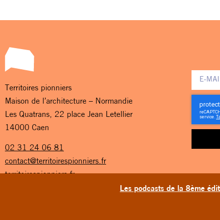
Territoires pionniers
Maison de l’architecture – Normandie
Les Quatrans, 22 place Jean Letellier
14000 Caen
02 31 24 06 81
contact@territoirespionniers.fr
territoirespionniers.fr
Les podcasts de la 8ème éditi
TERRITOIRES PIONNIERS © 2026