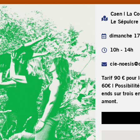
Caen | La C
Le Sépulcre
dimanche 17
10h - 14h
cie-noesis@c
Tarif 90 € pour 
60€ | Possibilit
ends sur trois e
amont.