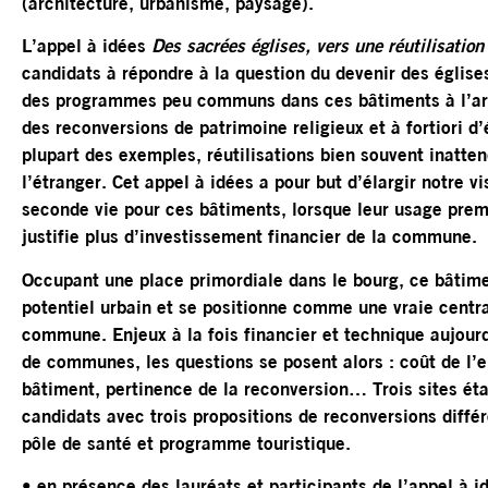
(architecture, urbanisme, paysage).
L’appel à idées
Des sacrées églises, vers une réutilisation
candidats à répondre à la question du devenir des églis
des programmes peu communs dans ces bâtiments à l’arc
des reconversions de patrimoine religieux et à fortiori d’é
plupart des exemples, réutilisations bien souvent inatten
l’étranger. Cet appel à idées a pour but d’élargir notre vi
seconde vie pour ces bâtiments, lorsque leur usage prem
justifie plus d’investissement financier de la commune.
Occupant une place primordiale dans le bourg, ce bâtime
potentiel urbain et se positionne comme une vraie centr
commune. Enjeux à la fois financier et technique aujour
de communes, les questions se posent alors : coût de l’e
bâtiment, pertinence de la reconversion… Trois sites ét
candidats avec trois propositions de reconversions diffé
pôle de santé et programme touristique.
• en présence des lauréats et participants de l’appel à i