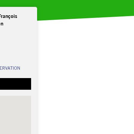
François
en
ERVATION