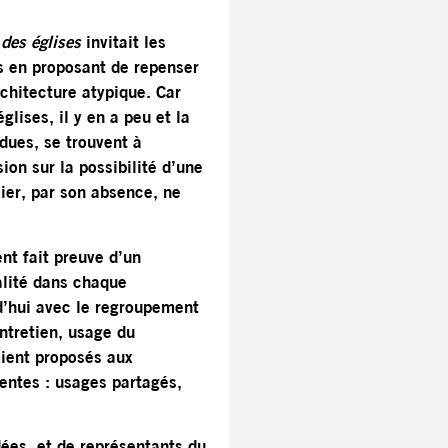
 des églises
invitait les
es en proposant de repenser
hitecture atypique. Car
glises, il y en a peu et la
dues, se trouvent à
sion sur la possibilité d’une
ier, par son absence, ne
nt fait preuve d’un
alité dans chaque
d’hui avec le regroupement
ntretien, usage du
aient proposés aux
rentes : usages partagés,
dées, et de représentants du