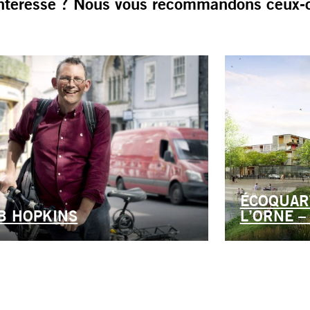
ntéresse ? Nous vous recommandons ceux-c
ÉCOQUAR
B HOPKINS
L’ORNE –