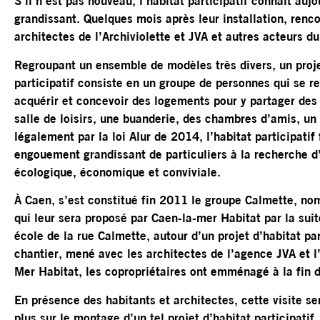
S’il n’est pas nouveau, l’habitat participatif connaît au
grandissant. Quelques mois après leur installation, renco
architectes de l’Archiviolette et JVA et autres acteurs d
Regroupant un ensemble de modèles très divers, un proje
participatif consiste en un groupe de personnes qui se r
acquérir et concevoir des logements pour y partager des 
salle de loisirs, une buanderie, des chambres d’amis, un 
légalement par la loi Alur de 2014, l’habitat participatif f
engouement grandissant de particuliers à la recherche d
écologique, économique et conviviale.
À Caen, s’est constitué fin 2011 le groupe Calmette, nom
qui leur sera proposé par Caen-la-mer Habitat par la suit
école de la rue Calmette, autour d’un projet d’habitat pa
chantier, mené avec les architectes de l’agence JVA et l’
Mer Habitat, les copropriétaires ont emménagé à la fin d
En présence des habitants et architectes, cette visite se
plus sur le montage d’un tel projet d’habitat participatif