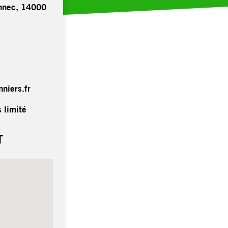
ennec, 14000
nniers.fr
 limité
T