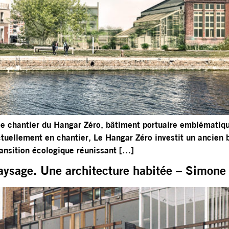
e chantier du Hangar Zéro, bâtiment portuaire emblématique 
ctuellement en chantier, Le Hangar Zéro investit un ancien 
ransition écologique réunissant […]
paysage. Une architecture habitée – Simone