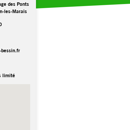
age des Ponts
n-les-Marais
0
bessin.fr
 limité