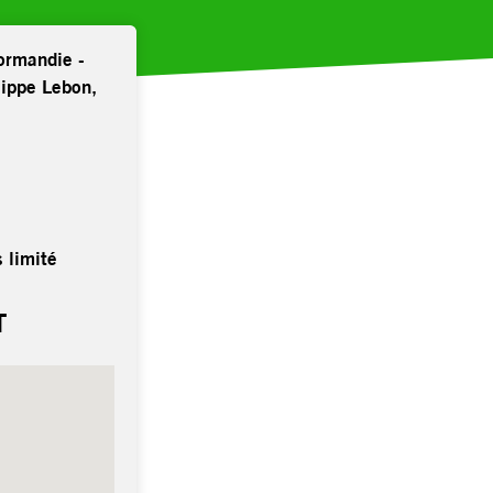
ormandie -
lippe Lebon,
 limité
T