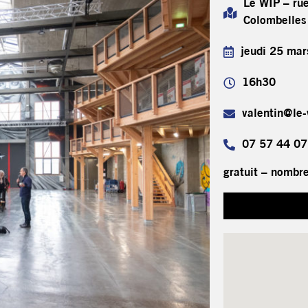
Le WIP – ru
Colombelles
jeudi 25 mar
16h30
valentin@le
07 57 44 07
gratuit – nombre