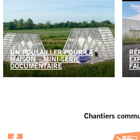
UN POULAILLER POUR LA
RÉ
MAISON – MINI-SÉRIE
EX
DOCUMENTAIRE
FA
Chantiers commun