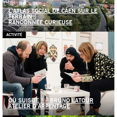
L’ATLAS SOCIAL DE CAEN SUR LE
TERRAIN
RANDONNÉE CURIEUSE
ACTIVITÉ
OÙ SUIS-JE ? – BRUNO LATOUR
ATELIER D’ARPENTAGE