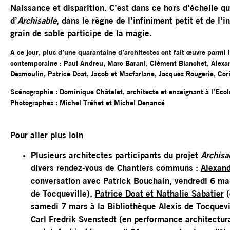
Naissance et disparition. C’est dans ce hors d’échelle q
d’
Archisable
, dans le règne de l’infiniment petit et de l’
grain de sable participe de la magie.
A ce jour, plus d’une quarantaine d’architectes ont fait œuvre parmi l
contemporaine : Paul Andreu, Marc Barani, Clément Blanchet, Alexa
Desmoulin, Patrice Doat, Jacob et Macfarlane, Jacques Rougerie, Cor
Scénographie : Dominique Châtelet, architecte et enseignant à l’Eco
Photographes : Michel Tréhet et Michel Denancé
Pour aller plus loin
Plusieurs architectes participants du projet
Archisa
divers rendez-vous de Chantiers communs :
Alexan
conversation avec Patrick Bouchain, vendredi 6 mar
de Tocqueville),
Patrice Doat et Nathalie Sabatier
(
samedi 7 mars à la Bibliothèque Alexis de Tocquevi
Carl Fredrik Svenstedt
(en performance architectura