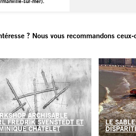
rmanville-sur-mer).
ntéresse ? Nous vous recommandons ceux-c
RKSHOP ARCHISABLE
RL FREDRIK SVENSTEDT ET
LE SABLE
MINIQUE CHÂTELET
DISPARIT