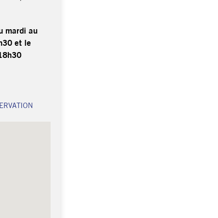
du mardi au
30 et le
 18h30
ERVATION
hisable, Françoise N'thepe © Michel Denancé