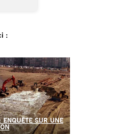
i :
: ENQUÊTE SUR UNE
ION