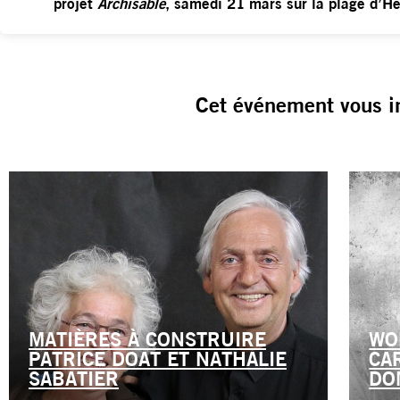
projet
Archisable
, samedi 21 mars sur la plage d’He
Cet événement vous i
MATIÈRES À CONSTRUIRE
WO
PATRICE DOAT ET NATHALIE
CA
SABATIER
DO