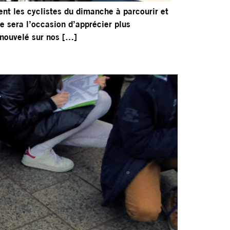
tent les cyclistes du dimanche à parcourir et
e sera l’occasion d’apprécier plus
enouvelé sur nos […]